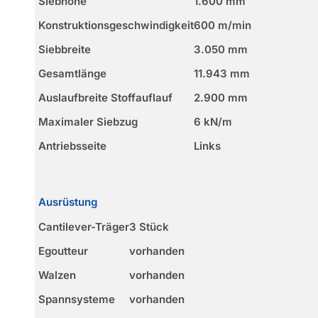
Siebhöhe
1.600 mm
Konstruktionsgeschwindigkeit
600 m/min
Siebbreite
3.050 mm
Gesamtlänge
11.943 mm
Auslaufbreite Stoffauflauf
2.900 mm
Maximaler Siebzug
6 kN/m
Antriebsseite
Links
Ausrüstung
Cantilever-Träger
3 Stück
Egoutteur
vorhanden
Walzen
vorhanden
Spannsysteme
vorhanden